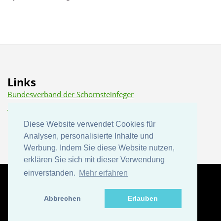
Links
Bundesverband der Schornsteinfeger
Dena (Deutsche Energie Agentur)
Diese Website verwendet Cookies für
Diese Website verwendet Cookies für
Analysen, personalisierte Inhalte und
Analysen, personalisierte Inhalte und
Werbung. Indem Sie diese Website nutzen,
Werbung. Indem Sie diese Website nutzen,
erklären Sie sich mit dieser Verwendung
erklären Sie sich mit dieser Verwendung
einverstanden.
einverstanden.
Mehr erfahren
Mehr erfahren
© 2012 Fabian Merz | Design:
TEMPLATED
Images:
Abbrechen
Abbrechen
Erlauben
Erlauben
Unsplash
(
CC0
)